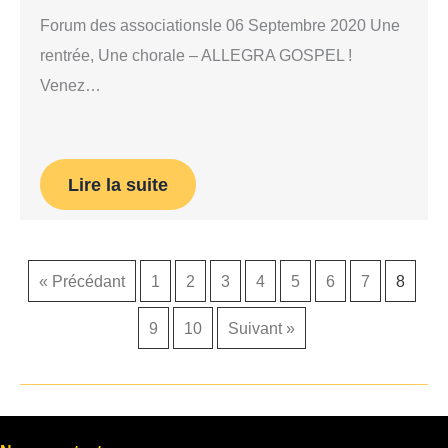
Forum des associationsle 06 Septembre 2020 Une
rentrée, Une chorale – ALLEGRA GOSPEL !
Venez…
Lire la suite
« Précédant
1
2
3
4
5
6
7
8
9
10
Suivant »