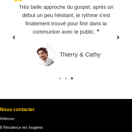
SPEL
Très belle approche du gospel, après un
Me
re
début un peu hésitant, le rythme s’est
nt de
finalement trouvé pour finir dans la
communion avec le public. ❞
nce)
Thierry & Cathy
Nous contacter
Adresse :
8 Résidence les fougères