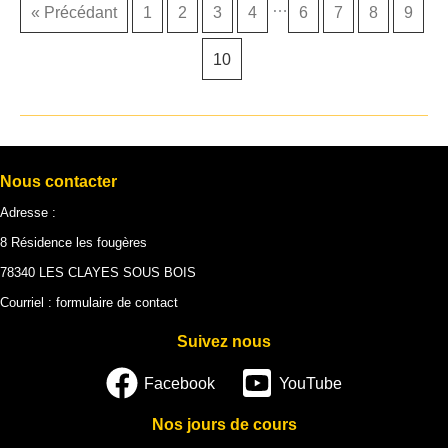
…
« Précédant
1
2
3
4
6
7
8
9
10
Nous contacter
Adresse :
8 Résidence les fougères
78340 LES CLAYES SOUS BOIS
Courriel :
formulaire de contact
Suivez nous
Facebook
YouTube
Nos jours de cours