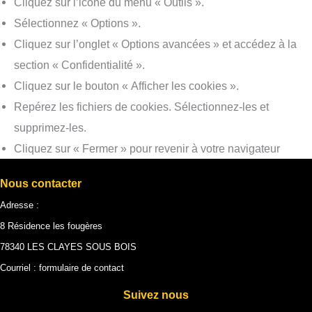
Cliquez sur l’icône du menu « Outils ».
Sélectionnez « Options ».
Cliquez sur l’onglet « Options avancées » et accédez à la
section « Confidentialité ».
Cliquez sur le bouton « Afficher les cookies ».
Repérez les fichiers de cookies. Sélectionnez-les et
supprimez-les.
Cliquez sur « Fermer » pour revenir à votre navigateur
Nous contacter
Adresse :
8 Résidence les fougères
78340 LES CLAYES SOUS BOIS
Courriel :
formulaire de contact
Suivez nous