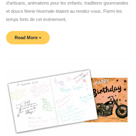
d’artisans, animations pour les enfants, traditions gourmandes
et douce féerie hivernale étaient au rendez-vous. Parmi les
temps forts de cet événement,
Marché
Read More »
de
Noël
2025
au
Clayes
sous
Bois