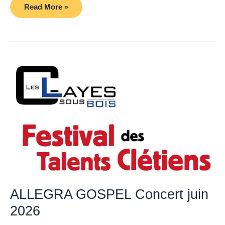
ALLEGRA
Read More »
GOSPEL
Concert
28
juin
2026
ALLEGRA GOSPEL Concert juin
2026