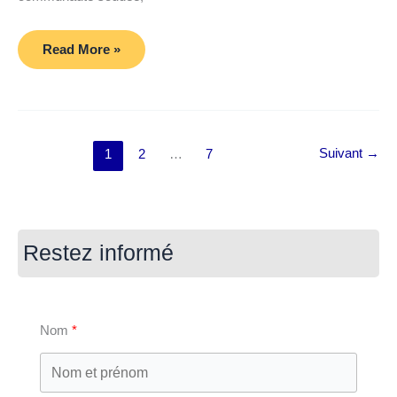
ALLEGRA
Read More »
GOSPEL
Anniversaire
15
ans
Suivant
→
1
2
…
7
Restez informé
Nom