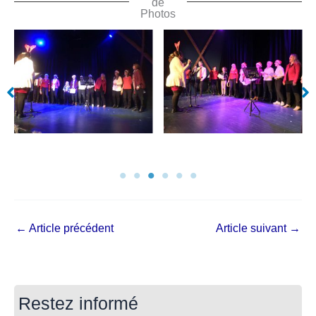
de
Photos
←
Article précédent
Article suivant
→
Restez informé